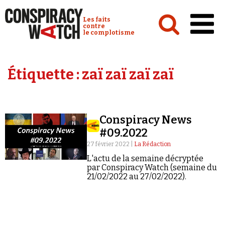
Cookies management panel
Conspiracy Watch :
Les faits
contre
le complotisme
Accueil
Étiquette :
zaï zaï zaï zaï
Analyses
Conspipédia
Conspiracy News
Vidéos
#09.2022
Émissions
27 février 2022 |
La Rédaction
L'actu de la semaine décryptée
Revues de presse
par Conspiracy Watch (semaine du
21/02/2022 au 27/02/2022).
Newsletter