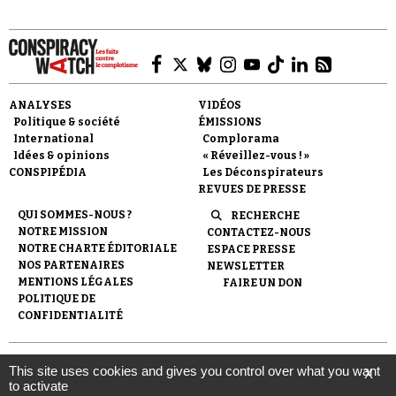
ANALYSES
VIDÉOS
Politique & société
ÉMISSIONS
Faire un don
International
Complorama
Idées & opinions
« Réveillez-vous ! »
CONSPIPÉDIA
Les Déconspirateurs
REVUES DE PRESSE
QUI SOMMES-NOUS ?
RECHERCHE
NOTRE MISSION
CONTACTEZ-NOUS
NOTRE CHARTE ÉDITORIALE
ESPACE PRESSE
Demander à Vera
NOS PARTENAIRES
NEWSLETTER
MENTIONS LÉGALES
FAIRE UN DON
POLITIQUE DE
CONFIDENTIALITÉ
© 2007-
2026
Conspiracy Watch
| Une réalisation de
This site uses cookies and gives you control over what you want
X
l'Observatoire du conspirationnisme (association loi de 1901) avec
to activate
le soutien de la Fondation pour la Mémoire de la Shoah.