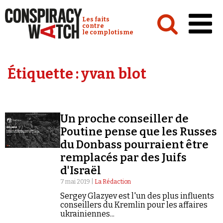
Cookies management panel
Conspiracy Watch :
Les faits
contre
le complotisme
Accueil
Étiquette :
yvan blot
Analyses
Conspipédia
Un proche conseiller de
Vidéos
Poutine pense que les Russes
Émissions
du Donbass pourraient être
remplacés par des Juifs
Revues de presse
d'Israël
7 mai 2019 |
La Rédaction
Sergey Glazyev est l'un des plus influents
conseillers du Kremlin pour les affaires
ukrainiennes...
Newsletter