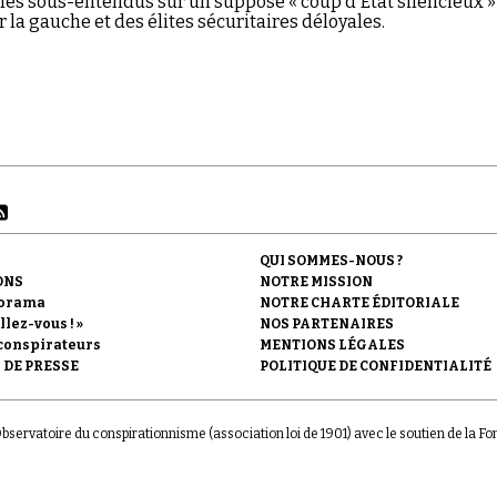
 les sous-entendus sur un supposé « coup d'État silencieux »
 la gauche et des élites sécuritaires déloyales.
QUI SOMMES-NOUS ?
ONS
NOTRE MISSION
orama
NOTRE CHARTE ÉDITORIALE
llez-vous ! »
NOS PARTENAIRES
conspirateurs
MENTIONS LÉGALES
 DE PRESSE
POLITIQUE DE CONFIDENTIALITÉ
'Observatoire du conspirationnisme (association loi de 1901) avec le soutien de la F