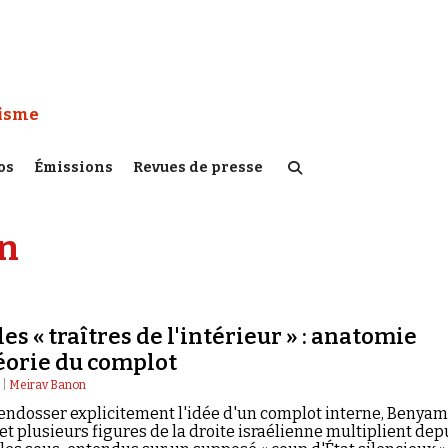
 Watch :
tisme
os
Émissions
Revues de presse
an
 les « traîtres de l'intérieur » : anatomie
éorie du complot
 |
Meirav Banon
endosser explicitement l'idée d'un complot interne, Benyam
t plusieurs figures de la droite israélienne multiplient dep