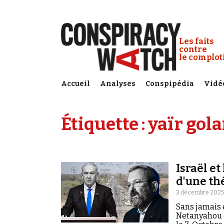
Cookies management panel
Conspiracy
Les faits
contre
le complo
Accueil
Analyses
Conspipédia
Vidé
Étiquette :
yaïr gol
Israël et
d'une th
3 décembre 2025
Sans jamais 
Netanyahou e