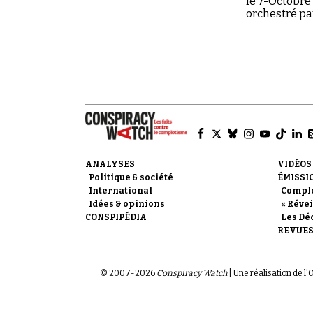
le 7-Octobre
orchestré par
ANALYSES
VIDÉOS
Politique & société
ÉMISSI
International
Compl
Idées & opinions
« Révei
CONSPIPÉDIA
Les Dé
REVUES
© 2007-
2026
Conspiracy Watch
| Une réalisation de l