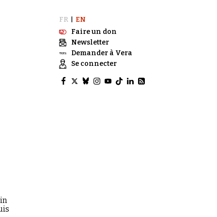
FR
EN
|
Faire un don
Newsletter
Demander à Vera
Se connecter
in
uis