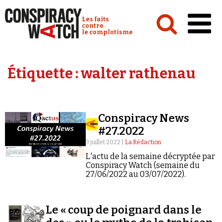
Cookies management panel
Conspiracy Watch :
Les faits
contre
le complotisme
Accueil
Étiquette :
walter rathenau
Analyses
Conspipédia
Conspiracy News
Vidéos
#27.2022
Émissions
3 juillet 2022 |
La Rédaction
L'actu de la semaine décryptée par
Revues de presse
Conspiracy Watch (semaine du
27/06/2022 au 03/07/2022).
Le « coup de poignard dans le
Newsletter