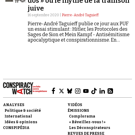
dos » ou le mythe de la trahison
juive
16 septembre 2020 |
Pierre-André Taguieff
Pierre-André Taguieff publie ce jour aux PUF
un essai stimulant : Hitler, les Protocoles des
Sages de Sion et Mein Kampf - Antisémitisme
apocalyptique et conspirationnisme. En
Faire un don
exclusivité, Conspiracy Watch en publie les
bonnes feuilles* (2/2).
Demander à Vera
ANALYSES
VIDÉOS
Politique & société
ÉMISSIONS
International
Complorama
Idées & opinions
« Réveillez-vous ! »
CONSPIPÉDIA
Les Déconspirateurs
REVUES DE PRESSE