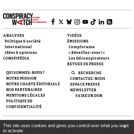
ANALYSES
VIDÉOS
Politique & société
ÉMISSIONS
Faire un don
International
Complorama
Idées & opinions
« Réveillez-vous ! »
CONSPIPÉDIA
Les Déconspirateurs
REVUES DE PRESSE
QUI SOMMES-NOUS ?
RECHERCHE
NOTRE MISSION
CONTACTEZ-NOUS
NOTRE CHARTE ÉDITORIALE
ESPACE PRESSE
Demander à Vera
NOS PARTENAIRES
NEWSLETTER
MENTIONS LÉGALES
FAIRE UN DON
POLITIQUE DE
CONFIDENTIALITÉ
© 2007-
2026
Conspiracy Watch
| Une réalisation de
This site uses cookies and gives you control over what you want
X
l'Observatoire du conspirationnisme (association loi de 1901) avec
to activate
le soutien de la Fondation pour la Mémoire de la Shoah.