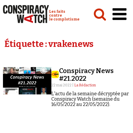
Cookies management panel
Conspiracy Watch :
Les faits
contre
le complotisme
Accueil
Étiquette :
vrakenews
Analyses
Conspipédia
Conspiracy News
Vidéos
#21.2022
Émissions
22 mai 2022 |
La Rédaction
L'actu de la semaine décryptée par
Revues de presse
Conspiracy Watch (semaine du
16/05/2022 au 22/05/2022).
Newsletter