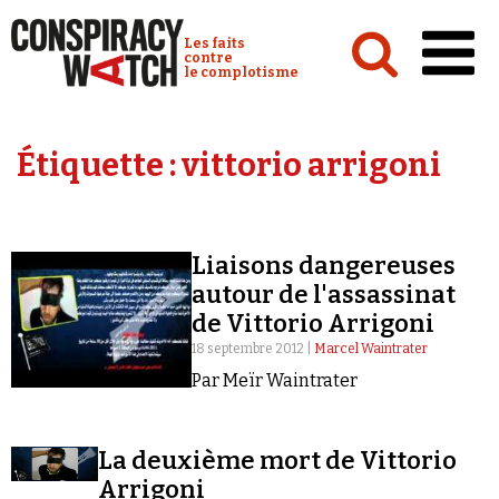
Cookies management panel
Conspiracy Watch :
Les faits
contre
le complotisme
Accueil
Étiquette :
vittorio arrigoni
Analyses
Conspipédia
Liaisons dangereuses
Vidéos
autour de l'assassinat
Émissions
de Vittorio Arrigoni
18 septembre 2012 |
Marcel Waintrater
Revues de presse
Par Meïr Waintrater
La deuxième mort de Vittorio
Arrigoni
Newsletter