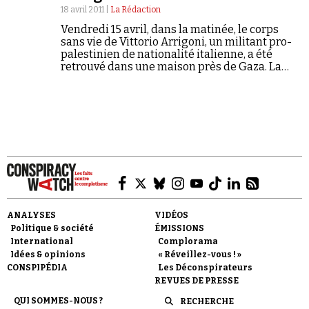
18 avril 2011 |
La Rédaction
Vendredi 15 avril, dans la matinée, le corps
sans vie de Vittorio Arrigoni, un militant pro-
palestinien de nationalité italienne, a été
retrouvé dans une maison près de Gaza. La
veille, le groupe djihadiste gazaoui Tawhid
wal-Jihad (littéralement : Monothéisme et…
Faire un don
Demander à Vera
ANALYSES
VIDÉOS
Politique & société
ÉMISSIONS
International
Complorama
Idées & opinions
« Réveillez-vous ! »
CONSPIPÉDIA
Les Déconspirateurs
REVUES DE PRESSE
QUI SOMMES-NOUS ?
RECHERCHE