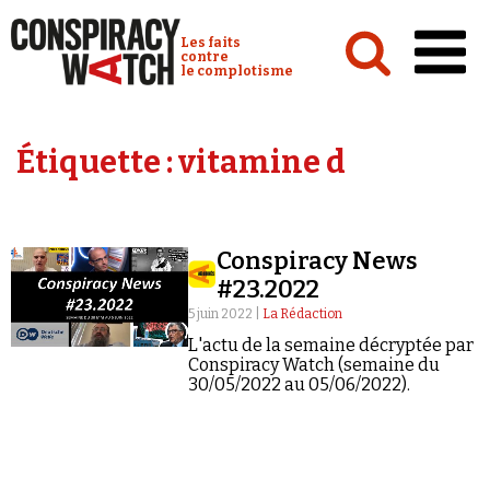
Cookies management panel
Conspiracy Watch :
Les faits
contre
le complotisme
Accueil
Étiquette :
vitamine d
Analyses
Conspipédia
Conspiracy News
Vidéos
#23.2022
Émissions
5 juin 2022 |
La Rédaction
L'actu de la semaine décryptée par
Revues de presse
Conspiracy Watch (semaine du
30/05/2022 au 05/06/2022).
Newsletter