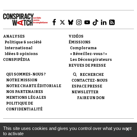
ANALYSES
VIDÉOS
Politique & société
ÉMISSIONS
Faire un don
International
Complorama
Idées & opinions
« Réveillez-vous ! »
CONSPIPÉDIA
Les Déconspirateurs
REVUES DE PRESSE
QUI SOMMES-NOUS ?
RECHERCHE
NOTRE MISSION
CONTACTEZ-NOUS
NOTRE CHARTE ÉDITORIALE
ESPACE PRESSE
Demander à Vera
NOS PARTENAIRES
NEWSLETTER
MENTIONS LÉGALES
FAIRE UN DON
POLITIQUE DE
CONFIDENTIALITÉ
© 2007-
2026
Conspiracy Watch
| Une réalisation de
This site uses cookies and gives you control over what you want
X
l'Observatoire du conspirationnisme (association loi de 1901) avec
to activate
le soutien de la Fondation pour la Mémoire de la Shoah.