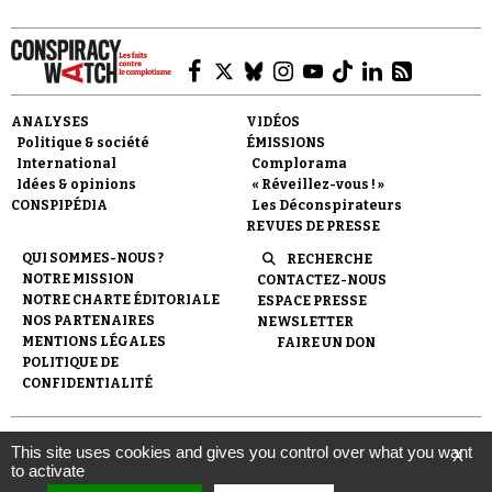
Se connecter
ANALYSES
VIDÉOS
Politique & société
ÉMISSIONS
International
Complorama
Idées & opinions
« Réveillez-vous ! »
CONSPIPÉDIA
Les Déconspirateurs
REVUES DE PRESSE
QUI SOMMES-NOUS ?
RECHERCHE
NOTRE MISSION
CONTACTEZ-NOUS
NOTRE CHARTE ÉDITORIALE
ESPACE PRESSE
NOS PARTENAIRES
NEWSLETTER
MENTIONS LÉGALES
FAIRE UN DON
POLITIQUE DE
CONFIDENTIALITÉ
© 2007-
2026
Conspiracy Watch
| Une réalisation de
This site uses cookies and gives you control over what you want
X
l'Observatoire du conspirationnisme (association loi de 1901) avec
to activate
le soutien de la Fondation pour la Mémoire de la Shoah.