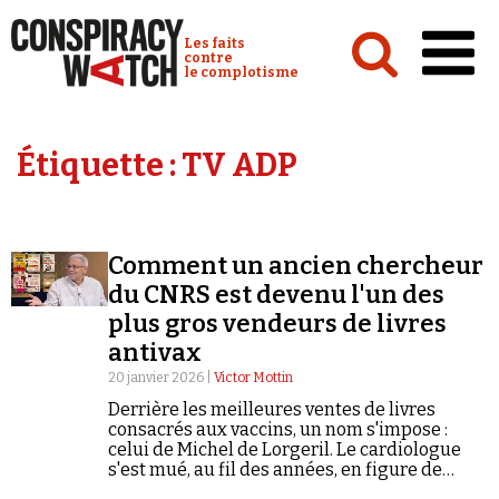
Cookies management panel
Conspiracy Watch :
Les faits
contre
le complotisme
Accueil
Étiquette :
TV ADP
Analyses
Conspipédia
Comment un ancien chercheur
Vidéos
du CNRS est devenu l'un des
Émissions
plus gros vendeurs de livres
antivax
Revues de presse
20 janvier 2026 |
Victor Mottin
Derrière les meilleures ventes de livres
consacrés aux vaccins, un nom s'impose :
celui de Michel de Lorgeril. Le cardiologue
s'est mué, au fil des années, en figure de
Newsletter
proue de la désinformation scientifique.