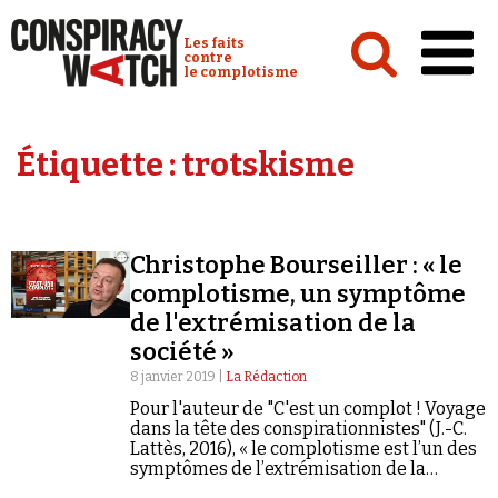
Cookies management panel
Conspiracy Watch :
Les faits
contre
le complotisme
Accueil
Étiquette :
trotskisme
Analyses
Conspipédia
Christophe Bourseiller : « le
Vidéos
complotisme, un symptôme
Émissions
de l'extrémisation de la
société »
Revues de presse
8 janvier 2019 |
La Rédaction
Pour l'auteur de "C'est un complot ! Voyage
dans la tête des conspirationnistes" (J.-C.
Lattès, 2016), « le complotisme est l’un des
symptômes de l’extrémisation de la
Newsletter
société. »