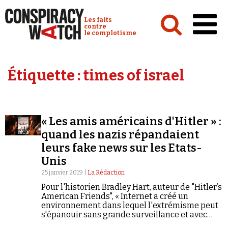
Cookies management panel
Conspiracy Watch :
Les faits
contre
le complotisme
Accueil
Étiquette :
times of israel
Analyses
Conspipédia
« Les amis américains d'Hitler » :
Vidéos
quand les nazis répandaient
Émissions
leurs fake news sur les Etats-
Unis
Revues de presse
25 janvier 2019 |
La Rédaction
Pour l'historien Bradley Hart, auteur de "Hitler’s
American Friends", « Internet a créé un
environnement dans lequel l'extrémisme peut
s'épanouir sans grande surveillance et avec
Newsletter
peu de conséquences sociales ou