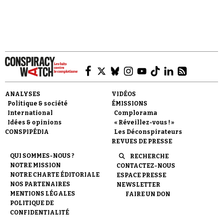
professionnelles pour ceux qui propagent la
haine de manière anonyme ».
Faire un don
ANALYSES
VIDÉOS
Politique & société
ÉMISSIONS
International
Complorama
Idées & opinions
« Réveillez-vous ! »
CONSPIPÉDIA
Les Déconspirateurs
REVUES DE PRESSE
Demander à Vera
QUI SOMMES-NOUS ?
RECHERCHE
NOTRE MISSION
CONTACTEZ-NOUS
NOTRE CHARTE ÉDITORIALE
ESPACE PRESSE
NOS PARTENAIRES
NEWSLETTER
MENTIONS LÉGALES
FAIRE UN DON
POLITIQUE DE
CONFIDENTIALITÉ