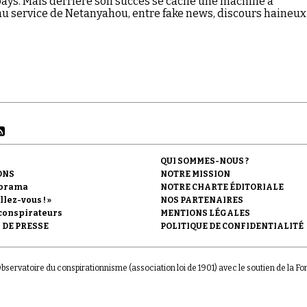
pays. Mais derrière son succès se cache une machine à
 service de Netanyahou, entre fake news, discours haineux
.*
QUI SOMMES-NOUS ?
ONS
NOTRE MISSION
orama
NOTRE CHARTE ÉDITORIALE
llez-vous ! »
NOS PARTENAIRES
conspirateurs
MENTIONS LÉGALES
 DE PRESSE
POLITIQUE DE CONFIDENTIALITÉ
'Observatoire du conspirationnisme (association loi de 1901) avec le soutien de la F