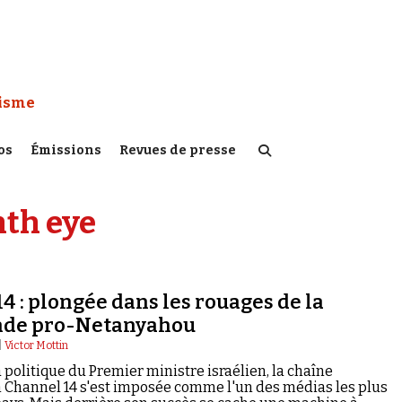
 Watch :
tisme
os
Émissions
Revues de presse
nth eye
4 : plongée dans les rouages de la
nde pro-Netanyahou
|
Victor Mottin
a politique du Premier ministre israélien, la chaîne
 Channel 14 s'est imposée comme l'un des médias les plus