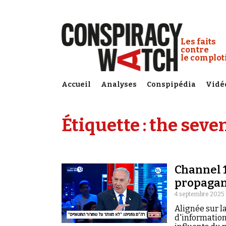
Cookies management panel
Conspiracy
Les faits
contre
le complo
Accueil
Analyses
Conspipédia
Vidé
Étiquette :
the seve
Channel 1
propaga
4 septembre 2025 
Alignée sur l
d'information