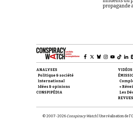
influents du 
propagande au
complotisme
ANALYSES
VIDÉOS
Politique & société
ÉMISSI
International
Compl
Idées & opinions
« Révei
CONSPIPÉDIA
Les Dé
REVUES
© 2007-
2026
Conspiracy Watch
| Une réalisation de l