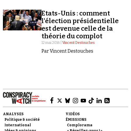
Etats-Unis : comment
l'élection présidentielle
est devenue celle de la
théorie du complot
Faire un don
12 mai 2016 |
Vincent Destouches
Par Vincent Destouches
Demander à Vera
ANALYSES
VIDÉOS
Politique & société
ÉMISSIONS
International
Complorama
Idées & opinions
« Réveillez-vous ! »