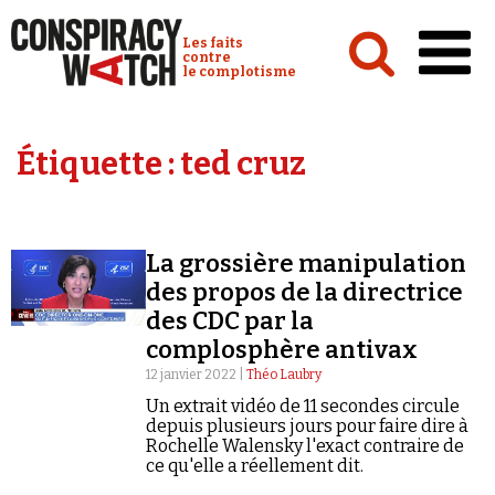
Cookies management panel
Conspiracy Watch :
Les faits
contre
le complotisme
Accueil
Étiquette :
ted cruz
Analyses
Conspipédia
La grossière manipulation
Vidéos
des propos de la directrice
Émissions
des CDC par la
complosphère antivax
Revues de presse
12 janvier 2022 |
Théo Laubry
Un extrait vidéo de 11 secondes circule
depuis plusieurs jours pour faire dire à
Rochelle Walensky l'exact contraire de
ce qu'elle a réellement dit.
Newsletter