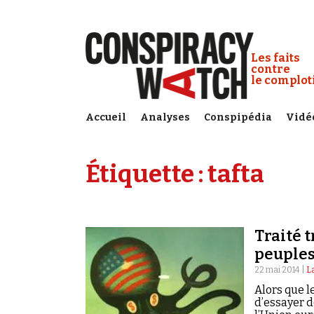
Cookies management panel
Conspiracy
Les faits
contre
le complo
Accueil
Analyses
Conspipédia
Vidé
Étiquette :
tafta
Traité 
peuples
22 mai 2014 |
L
Alors que l
d’essayer d