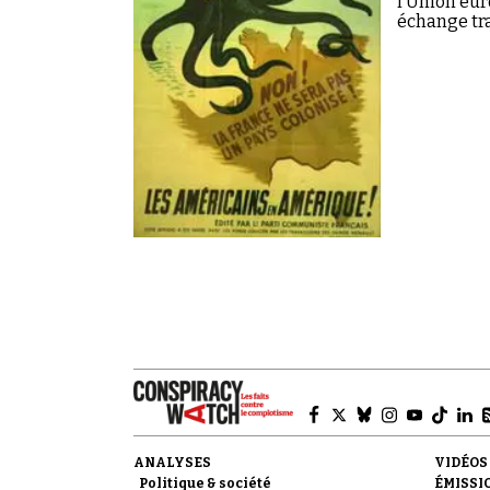
l’Union eur
échange tr
ANALYSES
VIDÉOS
Politique & société
ÉMISSI