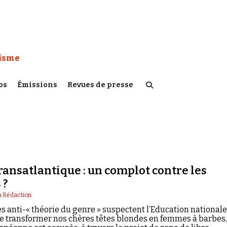
 Watch :
tisme
os
Émissions
Revues de presse
transatlantique : un complot contre les
 ?
a Rédaction
es anti-« théorie du genre » suspectent l’Education nationale
e transformer nos chères têtes blondes en femmes à barbes,