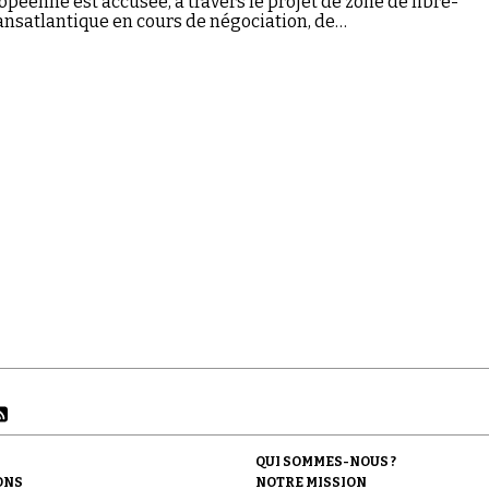
opéenne est accusée, à travers le projet de zone de libre-
ansatlantique en cours de négociation, de…
QUI SOMMES-NOUS ?
ONS
NOTRE MISSION