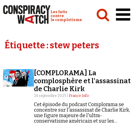
Cookies management panel
Conspiracy Watch :
Les faits
contre
le complotisme
Accueil
Étiquette :
stew peters
Analyses
Conspipédia
[COMPLORAMA] La
Vidéos
complosphère et l'assassinat
Émissions
de Charlie Kirk
24 septembre 2025 |
France Info
Revues de presse
Cet épisode du podcast Complorama se
concentre sur l'assassinat de Charlie Kirk,
une figure majeure de l'ultra-
conservatisme américain et sur les
théories complotistes qui ont émergé.
Newsletter