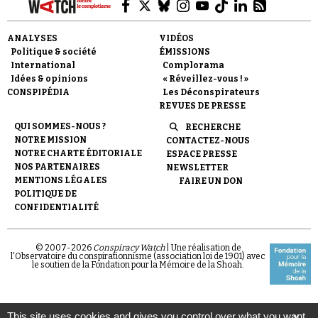
ANALYSES
VIDÉOS
Politique & société
ÉMISSIONS
International
Complorama
Idées & opinions
« Réveillez-vous ! »
CONSPIPÉDIA
Les Déconspirateurs
REVUES DE PRESSE
QUI SOMMES-NOUS ?
RECHERCHE
NOTRE MISSION
CONTACTEZ-NOUS
NOTRE CHARTE ÉDITORIALE
ESPACE PRESSE
NOS PARTENAIRES
NEWSLETTER
MENTIONS LÉGALES
FAIRE UN DON
POLITIQUE DE
CONFIDENTIALITÉ
© 2007-
2026
Conspiracy Watch
| Une réalisation de
l'Observatoire du conspirationnisme (association loi de 1901) avec
le soutien de la Fondation pour la Mémoire de la Shoah.
This site uses cookies and gives you control over what you want