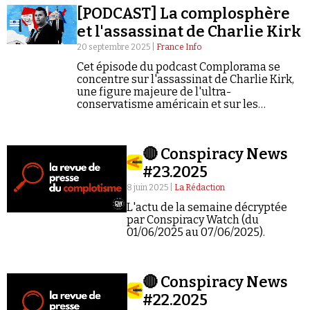
[PODCAST] La complosphère
et l'assassinat de Charlie Kirk
20 septembre 2025 |
France Info
Cet épisode du podcast Complorama se
concentre sur l'assassinat de Charlie Kirk,
une figure majeure de l'ultra-
Faire un don
conservatisme américain et sur les
théories complotistes qui ont émergé.
🔴 Conspiracy News
#23.2025
8 juin 2025 |
La Rédaction
Demander à Vera
L'actu de la semaine décryptée
par Conspiracy Watch (du
01/06/2025 au 07/06/2025).
🔴 Conspiracy News
#22.2025