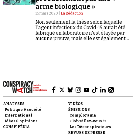
arme biologique »
16 mars 2020 |
La Rédaction
Non seulement la thèse selon laquelle
l'agent infectieux du Covid-19 aurait été
fabriqué en laboratoire n'est étayée par
aucune preuve, mais elle est également
Faire un don
peu plausible.
Demander à Vera
ANALYSES
VIDÉOS
Politique & société
ÉMISSIONS
International
Complorama
Idées & opinions
« Réveillez-vous ! »
CONSPIPÉDIA
Les Déconspirateurs
REVUES DE PRESSE