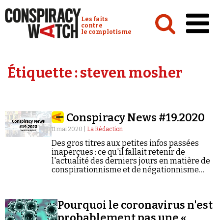
Cookies management panel
Conspiracy Watch :
Les faits
contre
le complotisme
Accueil
Étiquette :
steven mosher
Analyses
Conspipédia
Conspiracy News #19.2020
Vidéos
11 mai 2020 |
La Rédaction
Émissions
Des gros titres aux petites infos passées
inaperçues : ce qu'il fallait retenir de
Revues de presse
l'actualité des derniers jours en matière de
conspirationnisme et de négationnisme
(semaine du 04/05/2020 au 10/05/2020).
Pourquoi le coronavirus n'est
Newsletter
probablement pas une «