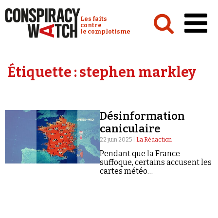
Cookies management panel
Conspiracy Watch :
Les faits
contre
le complotisme
Accueil
Étiquette :
stephen markley
Analyses
Conspipédia
Désinformation
Vidéos
caniculaire
Émissions
22 juin 2025 |
La Rédaction
Pendant que la France
Revues de presse
suffoque, certains accusent les
cartes météo…
Newsletter