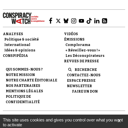
ANALYSES
VIDÉOS
Politique & société
ÉMISSIONS
Faire un don
International
Complorama
Idées & opinions
« Réveillez-vous ! »
CONSPIPÉDIA
Les Déconspirateurs
REVUES DE PRESSE
QUI SOMMES-NOUS ?
RECHERCHE
NOTRE MISSION
CONTACTEZ-NOUS
NOTRE CHARTE ÉDITORIALE
ESPACE PRESSE
Demander à Vera
NOS PARTENAIRES
NEWSLETTER
MENTIONS LÉGALES
FAIRE UN DON
POLITIQUE DE
CONFIDENTIALITÉ
© 2007-
2026
Conspiracy Watch
| Une réalisation de
This site uses cookies and gives you control over what you want
X
l'Observatoire du conspirationnisme (association loi de 1901) avec
to activate
le soutien de la Fondation pour la Mémoire de la Shoah.