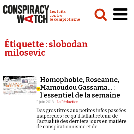
Cookies management panel
Conspiracy Watch :
Les faits
contre
le complotisme
Accueil
Étiquette :
slobodan
Analyses
milosevic
Conspipédia
Vidéos
Homophobie, Roseanne,
Émissions
Mamoudou Gassama... :
l'essentiel de la semaine
Revues de presse
3 juin 2018 |
La Rédaction
Des gros titres aux petites infos passées
inaperçues : ce qu'il fallait retenir de
l'actualité des derniers jours en matière
de conspirationnisme et de
Newsletter
négationnisme.