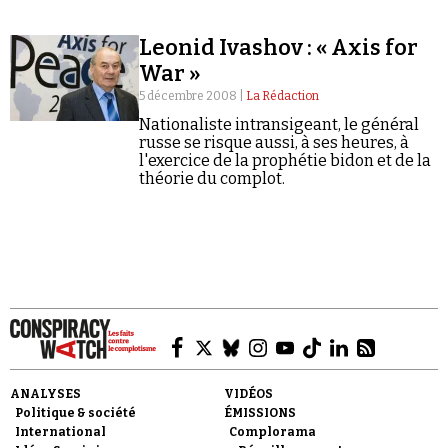
Leonid Ivashov : « Axis for
War »
5 décembre 2008 |
La Rédaction
Nationaliste intransigeant, le général
russe se risque aussi, à ses heures, à
Faire un don
l'exercice de la prophétie bidon et de la
théorie du complot.
Demander à Vera
ANALYSES
VIDÉOS
Politique & société
ÉMISSIONS
International
Complorama