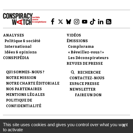
ANALYSES
VIDÉOS
Politique & société
ÉMISSIONS
Faire un don
International
Complorama
Idées & opinions
« Réveillez-vous ! »
CONSPIPÉDIA
Les Déconspirateurs
REVUES DE PRESSE
QUI SOMMES-NOUS ?
RECHERCHE
NOTRE MISSION
CONTACTEZ-NOUS
NOTRE CHARTE ÉDITORIALE
ESPACE PRESSE
Demander à Vera
NOS PARTENAIRES
NEWSLETTER
MENTIONS LÉGALES
FAIRE UN DON
POLITIQUE DE
CONFIDENTIALITÉ
© 2007-
2026
Conspiracy Watch
| Une réalisation de
This site uses cookies and gives you control over what you want
X
l'Observatoire du conspirationnisme (association loi de 1901) avec
to activate
le soutien de la Fondation pour la Mémoire de la Shoah.