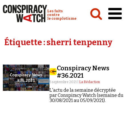
Cookies management panel
Conspiracy Watch :
Les faits
contre
le complotisme
Accueil
Étiquette :
sherri tenpenny
Analyses
Conspipédia
Conspiracy News
Vidéos
#36.2021
Émissions
5 septembre 2021 |
La Rédaction
L'actu de la semaine décryptée
Revues de presse
par Conspiracy Watch (semaine du
30/08/2021 au 05/09/2021).
Newsletter