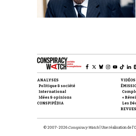
ANALYSES
VIDÉOS
Politique & société
ÉMISSI
International
Compl
Idées & opinions
« Révei
CONSPIPÉDIA
Les Dé
REVUES
© 2007-
2026
Conspiracy Watch
| Une réalisation de l