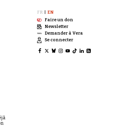
FR
EN
|
Faire un don
Newsletter
Demander à Vera
Se connecter
éjà
on