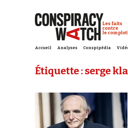
Cookies management panel
Conspiracy
Les faits
contre
le complo
Accueil
Analyses
Conspipédia
Vidé
Étiquette :
serge kla