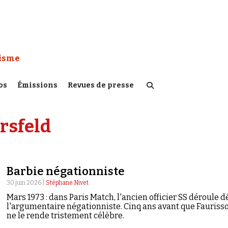
 Watch :
tisme
os
Émissions
Revues de presse
rsfeld
Barbie négationniste
30 juin 2026 |
Stéphane Nivet
Mars 1973 : dans Paris Match, l'ancien officier SS déroule d
l'argumentaire négationniste. Cinq ans avant que Fauriss
ne le rende tristement célèbre.