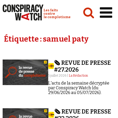
Cookies management panel
Conspiracy Watch :
Les faits
contre
le complotisme
Accueil
Étiquette :
samuel paty
Analyses
Conspipédia
🗞️ REVUE DE PRESSE
Vidéos
#27.2026
Émissions
5 juillet 2026 |
La Rédaction
L'actu de la semaine décryptée
Revues de presse
par Conspiracy Watch (du
29/06/2026 au 05/07/2026).
🗞️ REVUE DE PRESSE
Newsletter