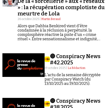
De la « sorcellerie » aux « réseaux
» : la récupération complotiste du
meurtre de Lola
26 octobre 2025 |
Martin Beraud
Alors que Dahbia Benkired vient d'être
condamnée à la réclusion à perpétuité, la
complosphère réactive la piste d'un « crime
rituel ». Entre sensationnalisme et indignité,
Karl Zéro, Youssef Hindi ou encore Géopolitique
Profonde insinuent une vérité étouffée et une
justice corrompue. Sans jamais apporter le
🔴 Conspiracy News
moindre élément probant...
#42.2025
19 octobre 2025 |
La Rédaction
L'actu de la semaine décryptée
par Conspiracy Watch (du
13/10/2025 au 19/10/2025).
🔴 Conspiracy News
#38.2025