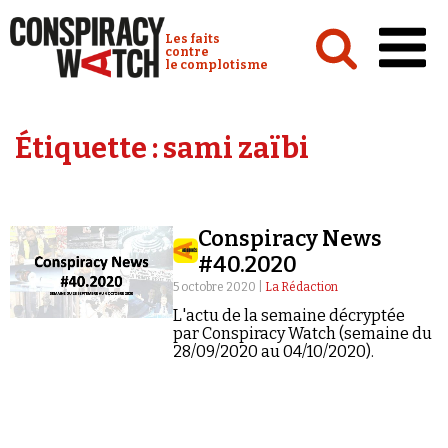
Cookies management panel
Conspiracy Watch :
Les faits
contre
le complotisme
Accueil
Étiquette :
sami zaïbi
Analyses
Conspipédia
Conspiracy News
Vidéos
#40.2020
Émissions
5 octobre 2020 |
La Rédaction
L'actu de la semaine décryptée
Revues de presse
par Conspiracy Watch (semaine du
28/09/2020 au 04/10/2020).
Newsletter