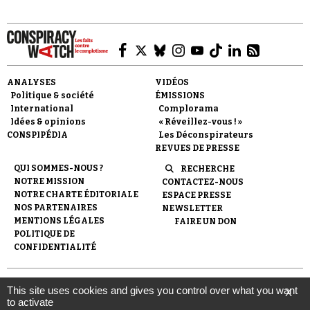
ANALYSES
VIDÉOS
Politique & société
ÉMISSIONS
Faire un don
International
Complorama
Idées & opinions
« Réveillez-vous ! »
CONSPIPÉDIA
Les Déconspirateurs
REVUES DE PRESSE
QUI SOMMES-NOUS ?
RECHERCHE
NOTRE MISSION
CONTACTEZ-NOUS
NOTRE CHARTE ÉDITORIALE
ESPACE PRESSE
Demander à Vera
NOS PARTENAIRES
NEWSLETTER
MENTIONS LÉGALES
FAIRE UN DON
POLITIQUE DE
CONFIDENTIALITÉ
© 2007-
2026
Conspiracy Watch
| Une réalisation de
This site uses cookies and gives you control over what you want
X
l'Observatoire du conspirationnisme (association loi de 1901) avec
to activate
le soutien de la Fondation pour la Mémoire de la Shoah.