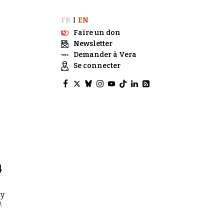
FR
EN
|
Faire un don
Newsletter
Demander à Vera
Se connecter
4
cy
.