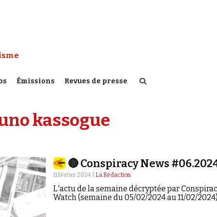
 Watch :
tisme
os
Émissions
Revues de presse
uno kassogue
🔴 Conspiracy News #06.202
11 février 2024 |
La Rédaction
L'actu de la semaine décryptée par Conspira
Watch (semaine du 05/02/2024 au 11/02/2024)