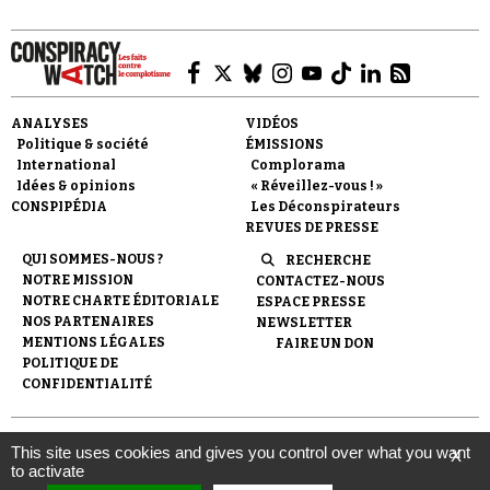
ANALYSES
VIDÉOS
Politique & société
ÉMISSIONS
Faire un don
International
Complorama
Idées & opinions
« Réveillez-vous ! »
CONSPIPÉDIA
Les Déconspirateurs
REVUES DE PRESSE
QUI SOMMES-NOUS ?
RECHERCHE
NOTRE MISSION
CONTACTEZ-NOUS
NOTRE CHARTE ÉDITORIALE
ESPACE PRESSE
NOS PARTENAIRES
NEWSLETTER
Demander à Vera
MENTIONS LÉGALES
FAIRE UN DON
POLITIQUE DE
CONFIDENTIALITÉ
© 2007-
2026
Conspiracy Watch
| Une réalisation de
This site uses cookies and gives you control over what you want
X
l'Observatoire du conspirationnisme (association loi de 1901) avec
to activate
le soutien de la Fondation pour la Mémoire de la Shoah.