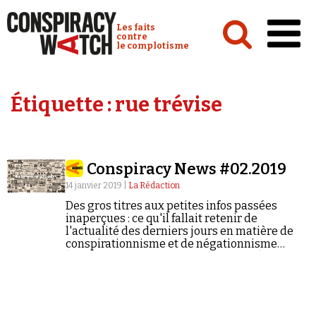
Cookies management panel
Conspiracy Watch :
Les faits
contre
le complotisme
Accueil
Étiquette :
rue trévise
Analyses
Conspipédia
Conspiracy News #02.2019
Vidéos
14 janvier 2019 |
La Rédaction
Émissions
Des gros titres aux petites infos passées
inaperçues : ce qu'il fallait retenir de
Revues de presse
l'actualité des derniers jours en matière de
conspirationnisme et de négationnisme
(semaine du 07/01/2019 au 13/01/2019). > Lire
la précédente Conspiracy News
Newsletter