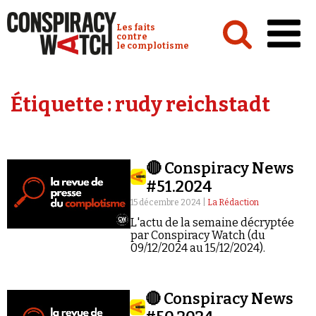
Cookies management panel
Conspiracy Watch :
Les faits
contre
le complotisme
Accueil
Étiquette :
rudy reichstadt
Analyses
Conspipédia
🔴 Conspiracy News
Vidéos
#51.2024
Émissions
15 décembre 2024 |
La Rédaction
L'actu de la semaine décryptée
Revues de presse
par Conspiracy Watch (du
09/12/2024 au 15/12/2024).
🔴 Conspiracy News
Newsletter