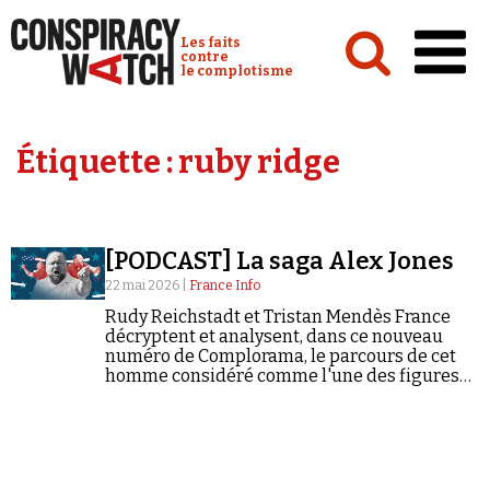
Cookies management panel
Conspiracy Watch :
Les faits
contre
le complotisme
Accueil
Étiquette :
ruby ridge
Analyses
Conspipédia
[PODCAST] La saga Alex Jones
Vidéos
22 mai 2026 |
France Info
Émissions
Rudy Reichstadt et Tristan Mendès France
décryptent et analysent, dans ce nouveau
Revues de presse
numéro de Complorama, le parcours de cet
homme considéré comme l'une des figures
les plus influentes du conspirationnisme aux
États-Unis.
Newsletter