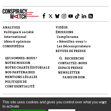
ANALYSES
VIDÉOS
Politique & société
ÉMISSIONS
Faire un don
International
Complorama
Idées & opinions
« Réveillez-vous ! »
CONSPIPÉDIA
Les Déconspirateurs
REVUES DE PRESSE
QUI SOMMES-NOUS ?
RECHERCHE
NOTRE MISSION
CONTACTEZ-NOUS
NOTRE CHARTE ÉDITORIALE
ESPACE PRESSE
NOS PARTENAIRES
NEWSLETTER
Demander à Vera
MENTIONS LÉGALES
FAIRE UN DON
POLITIQUE DE
CONFIDENTIALITÉ
© 2007-
2026
Conspiracy Watch
| Une réalisation de
This site uses cookies and gives you control over what you want
X
l'Observatoire du conspirationnisme (association loi de 1901) avec
to activate
le soutien de la Fondation pour la Mémoire de la Shoah.