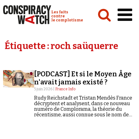
Cookies management panel
Conspiracy Watch :
Les faits
contre
le complotisme
Accueil
Étiquette :
roch saüquerre
Analyses
Conspipédia
[PODCAST] Et si le Moyen Âge
Vidéos
n'avait jamais existé ?
Émissions
5 juin 2026 |
France Info
Rudy Reichstadt et Tristan Mendès France
Revues de presse
décryptent et analysent, dans ce nouveau
numéro de Complorama, la théorie du
récentisme, aussi connue sous le nom de
« Nouvelle chronologie ».
Newsletter