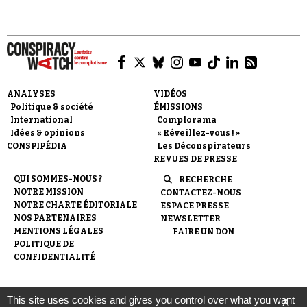
ANALYSES
VIDÉOS
Faire un don
Politique & société
ÉMISSIONS
International
Complorama
Idées & opinions
« Réveillez-vous ! »
CONSPIPÉDIA
Les Déconspirateurs
REVUES DE PRESSE
QUI SOMMES-NOUS ?
RECHERCHE
NOTRE MISSION
CONTACTEZ-NOUS
Demander à Vera
NOTRE CHARTE ÉDITORIALE
ESPACE PRESSE
NOS PARTENAIRES
NEWSLETTER
MENTIONS LÉGALES
FAIRE UN DON
POLITIQUE DE
CONFIDENTIALITÉ
© 2007-
2026
Conspiracy Watch
| Une réalisation de
This site uses cookies and gives you control over what you want
X
l'Observatoire du conspirationnisme (association loi de 1901) avec