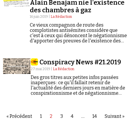
Alain Benajam nie l'existence
des chambres à gaz
16 juin 2019 |
La Rédaction
Ce vieux compagnon de route des
complotistes antisémites considère que
c'est à ceux qui dénoncent le négationnisme
d'apporter des preuves de l'existence des
chambres à gaz (comme si elles n'existaient
pas).
Conspiracy News #21.2019
27 mai 2019 |
La Rédaction
Des gros titres aux petites infos passées
inaperçues : ce qu'il fallait retenir de
l'actualité des derniers jours en matière de
conspirationnisme et de négationnisme
(semaine du 20/05/2019 au 26/05/2019).
« Précédent
1
2
3
4
…
14
Suivant »