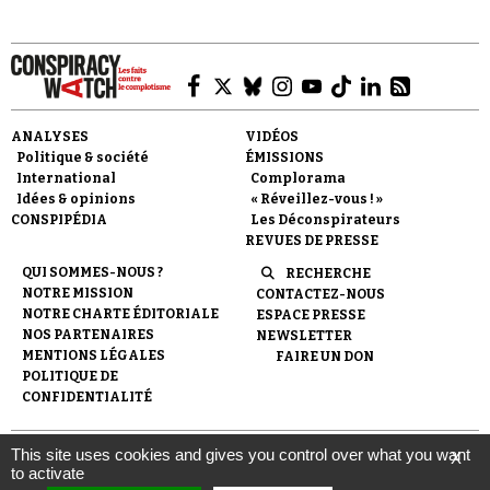
ANALYSES
VIDÉOS
Politique & société
ÉMISSIONS
International
Complorama
Idées & opinions
« Réveillez-vous ! »
CONSPIPÉDIA
Les Déconspirateurs
REVUES DE PRESSE
QUI SOMMES-NOUS ?
RECHERCHE
NOTRE MISSION
CONTACTEZ-NOUS
NOTRE CHARTE ÉDITORIALE
ESPACE PRESSE
NOS PARTENAIRES
NEWSLETTER
MENTIONS LÉGALES
FAIRE UN DON
POLITIQUE DE
CONFIDENTIALITÉ
This site uses cookies and gives you control over what you want
X
© 2007-
2026
Conspiracy Watch
| Une réalisation de
to activate
l'Observatoire du conspirationnisme (association loi de 1901) avec
le soutien de la Fondation pour la Mémoire de la Shoah.