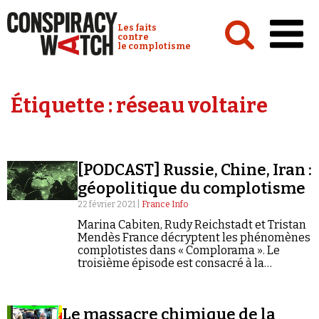
Cookies management panel
Conspiracy Watch :
Les faits
contre
le complotisme
Accueil
Étiquette :
réseau voltaire
Analyses
Conspipédia
[PODCAST] Russie, Chine, Iran :
Vidéos
géopolitique du complotisme
Émissions
22 février 2021 |
France Info
Marina Cabiten, Rudy Reichstadt et Tristan
Revues de presse
Mendès France décryptent les phénomènes
complotistes dans « Complorama ». Le
troisième épisode est consacré à la
géopolitique du complotisme.
Newsletter
Le massacre chimique de la