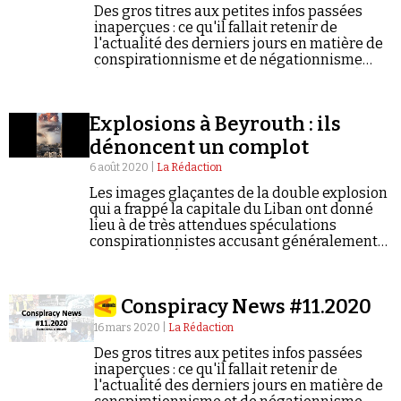
Se connecter
Des gros titres aux petites infos passées
inaperçues : ce qu'il fallait retenir de
l'actualité des derniers jours en matière de
conspirationnisme et de négationnisme
(semaine du 03/08/2020 au 09/08/2020).
Explosions à Beyrouth : ils
dénoncent un complot
6 août 2020 |
La Rédaction
Les images glaçantes de la double explosion
qui a frappé la capitale du Liban ont donné
lieu à de très attendues spéculations
conspirationnistes accusant généralement
Israël ou les États-Unis d'être derrière le
drame.
Conspiracy News #11.2020
16 mars 2020 |
La Rédaction
Des gros titres aux petites infos passées
inaperçues : ce qu'il fallait retenir de
l'actualité des derniers jours en matière de