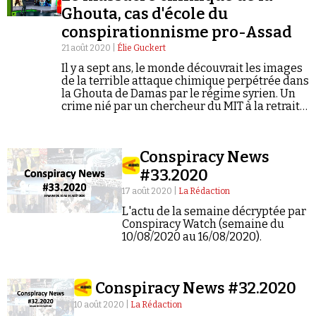
Ghouta, cas d'école du
conspirationnisme pro-Assad
21 août 2020 |
Élie Guckert
Il y a sept ans, le monde découvrait les images
de la terrible attaque chimique perpétrée dans
la Ghouta de Damas par le régime syrien. Un
Faire un don
crime nié par un chercheur du MIT à la retraite
et un « journaliste indépendant » fan de
Dieudonné. Autopsie d'un cas d'école.
Conspiracy News
#33.2020
17 août 2020 |
La Rédaction
Demander à Vera
L'actu de la semaine décryptée par
Conspiracy Watch (semaine du
10/08/2020 au 16/08/2020).
Conspiracy News #32.2020
10 août 2020 |
La Rédaction