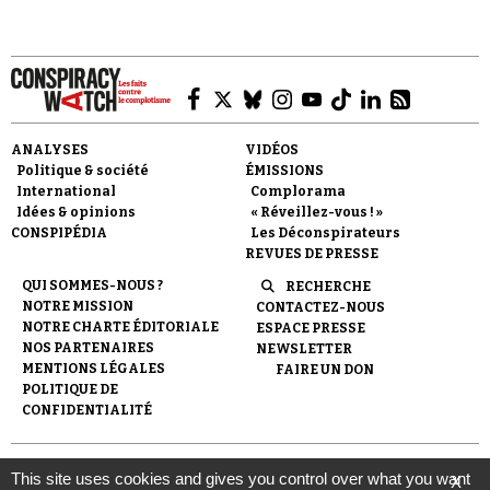
ANALYSES
VIDÉOS
Faire un don
Politique & société
ÉMISSIONS
International
Complorama
Idées & opinions
« Réveillez-vous ! »
CONSPIPÉDIA
Les Déconspirateurs
REVUES DE PRESSE
QUI SOMMES-NOUS ?
RECHERCHE
NOTRE MISSION
CONTACTEZ-NOUS
Demander à Vera
NOTRE CHARTE ÉDITORIALE
ESPACE PRESSE
NOS PARTENAIRES
NEWSLETTER
MENTIONS LÉGALES
FAIRE UN DON
POLITIQUE DE
CONFIDENTIALITÉ
© 2007-
2026
Conspiracy Watch
| Une réalisation de
This site uses cookies and gives you control over what you want
X
l'Observatoire du conspirationnisme (association loi de 1901) avec