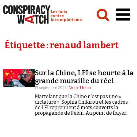
Cookies management panel
Conspiracy Watch :
Les faits
contre
le complotisme
Accueil
Étiquette :
renaud lambert
Analyses
Conspipédia
Sur la Chine, LFI se heurte à la
Vidéos
grande muraille du réel
Émissions
17 septembre 2025 |
Victor Mottin
Martelant que la Chine n'est pas une «
Revues de presse
dictature », Sophia Chikirou et les cadres
de LFI reprennent à mots couverts la
propagande de Pékin. Au point de frayer
avec le complotisme.
Newsletter