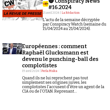
🔴 Conspiracy News
#16.2024
21 avril 2024 |
La Rédaction
L'actu de la semaine décryptée
par Conspiracy Watch (semaine du
15/04/2024 au 21/04/2024).
Faire un don
Européennes : comment
Raphaël Glucksmann est
devenu le punching-ball des
complotistes
19 avril 2024 |
Perla Msika
Demander à Vera
Quand ils ne lui reprochent pas tout
simplement ses origines juives, les
complotistes l'accusent d'être un agent de la
CIA ou de l'OTAN. Reprenant
complaisamment à leur compte une
propagande forgée de toutes pièces par des
régimes autoritaires.