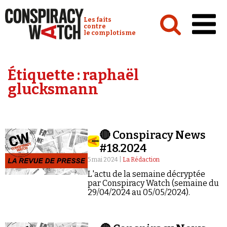
Cookies management panel
Conspiracy Watch :
Les faits
contre
le complotisme
Accueil
Étiquette :
raphaël
Analyses
glucksmann
Conspipédia
Vidéos
🔴 Conspiracy News
Émissions
#18.2024
Revues de presse
5 mai 2024 |
La Rédaction
L'actu de la semaine décryptée
par Conspiracy Watch (semaine du
29/04/2024 au 05/05/2024).
Newsletter