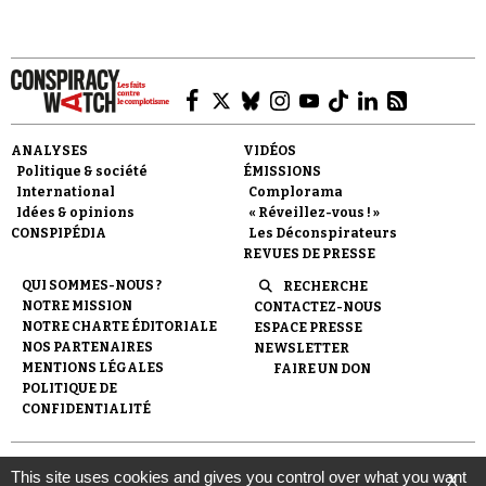
Se connecter
ANALYSES
VIDÉOS
Politique & société
ÉMISSIONS
International
Complorama
Idées & opinions
« Réveillez-vous ! »
CONSPIPÉDIA
Les Déconspirateurs
REVUES DE PRESSE
QUI SOMMES-NOUS ?
RECHERCHE
NOTRE MISSION
CONTACTEZ-NOUS
NOTRE CHARTE ÉDITORIALE
ESPACE PRESSE
NOS PARTENAIRES
NEWSLETTER
MENTIONS LÉGALES
FAIRE UN DON
POLITIQUE DE
CONFIDENTIALITÉ
© 2007-
2026
Conspiracy Watch
| Une réalisation de
This site uses cookies and gives you control over what you want
X
l'Observatoire du conspirationnisme (association loi de 1901) avec