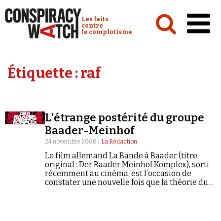
Cookies management panel
Conspiracy Watch :
Les faits
contre
le complotisme
Accueil
Étiquette :
raf
Analyses
Conspipédia
L'étrange postérité du groupe
Vidéos
Baader-Meinhof
Émissions
24 novembre 2008 |
La Rédaction
Le film allemand La Bande à Baader (titre
Revues de presse
original : Der Baader Meinhof Komplex), sorti
récemment au cinéma, est l’occasion de
constater une nouvelle fois que la théorie du
complot est le mode de pensée privilégié des
groupes totalitaires. Avant…
Newsletter