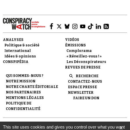
ANALYSES
VIDÉOS
Faire un don
Politique & société
ÉMISSIONS
International
Complorama
Idées & opinions
« Réveillez-vous ! »
CONSPIPÉDIA
Les Déconspirateurs
REVUES DE PRESSE
QUI SOMMES-NOUS ?
RECHERCHE
NOTRE MISSION
CONTACTEZ-NOUS
Demander à Vera
NOTRE CHARTE ÉDITORIALE
ESPACE PRESSE
NOS PARTENAIRES
NEWSLETTER
MENTIONS LÉGALES
FAIRE UN DON
POLITIQUE DE
CONFIDENTIALITÉ
© 2007-
2026
Conspiracy Watch
| Une réalisation de
This site uses cookies and gives you control over what you want
X
l'Observatoire du conspirationnisme (association loi de 1901) avec