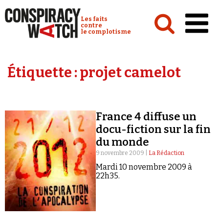
Cookies management panel
Conspiracy Watch :
Les faits
contre
le complotisme
Accueil
Étiquette :
projet camelot
Analyses
Conspipédia
France 4 diffuse un
Vidéos
docu-fiction sur la fin
Émissions
du monde
9 novembre 2009 |
La Rédaction
Revues de presse
Mardi 10 novembre 2009 à
22h35.
Newsletter