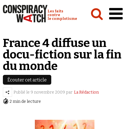
Cookies management panel
Conspiracy Watch :
Les faits
contre
le complotisme
Accueil
France 4 diffuse un
Analyses
docu-fiction sur la fin
Conspipédia
du monde
Vidéos
Émissions
Écouter cet article
Revues de presse
Publié le
9 novembre 2009
par
La Rédaction
2 min de lecture
Newsletter
Faire un don
Demander à Vera