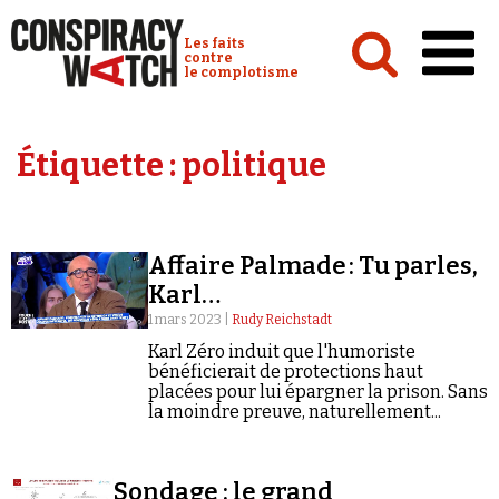
Cookies management panel
Conspiracy Watch :
Les faits
contre
le complotisme
Accueil
Étiquette :
politique
Analyses
Conspipédia
Affaire Palmade : Tu parles,
Vidéos
Karl…
Émissions
1 mars 2023 |
Rudy Reichstadt
Karl Zéro induit que l'humoriste
Revues de presse
bénéficierait de protections haut
placées pour lui épargner la prison. Sans
la moindre preuve, naturellement...
Newsletter
Sondage : le grand