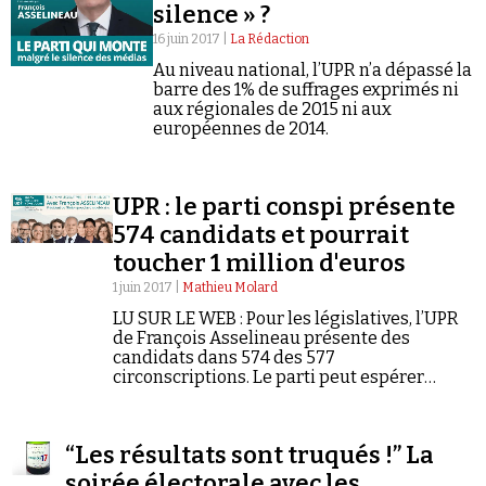
silence » ?
16 juin 2017 |
La Rédaction
Au niveau national, l’UPR n’a dépassé la
barre des 1% de suffrages exprimés ni
aux régionales de 2015 ni aux
européennes de 2014.
UPR : le parti conspi présente
574 candidats et pourrait
toucher 1 million d'euros
1 juin 2017 |
Mathieu Molard
LU SUR LE WEB : Pour les législatives, l’UPR
de François Asselineau présente des
candidats dans 574 des 577
circonscriptions. Le parti peut espérer
toucher plus d’un million d’euros de
financement public.
“Les résultats sont truqués !” La
soirée électorale avec les