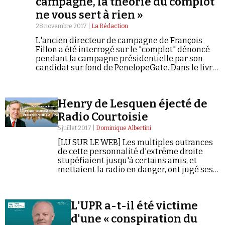
campagne, la théorie du complot
Se connecter
ne vous sert à rien »
28 novembre 2017 |
La Rédaction
L'ancien directeur de campagne de François
Fillon a été interrogé sur le "complot" dénoncé
pendant la campagne présidentielle par son
candidat sur fond de PenelopeGate. Dans le livre
qu'il publie ces jours-ci, il ne fournit aucun
élément de nature à étayer la thèse d'une
machination politico-médiatico-judiciaire
Henry de Lesquen éjecté de
contre le candidat de la droite.
Radio Courtoisie
5 juillet 2017 |
Dominique Albertini
[LU SUR LE WEB] Les multiples outrances
de cette personnalité d'extrême droite
stupéfiaient jusqu'à certains amis, et
mettaient la radio en danger, ont jugé ses
administrateurs.
L'UPR a-t-il été victime
d'une « conspiration du