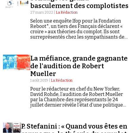
basculement des complotistes
27 mars 2022 |
La Rédaction
Selon une enquête Ifop pour la Fondation
Reboot*, un tiers des Français déclarent «
croire » aux théories du complot. Ils sont
surreprésentés chez les sympathisants de
Marine Le Pen et de Jean-Luc Mélenchon.
Faire un don
La méfiance, grande gagnante
de l'audition de Robert
Mueller
1 août 2019 |
La Rédaction
Demander à Vera
Pour le rédacteur en chef du New Yorker,
David Rohde, l’audition de Robert Mueller
par la Chambre des représentants le 24
juillet dernier révèle l’état d’une politique
américaine guidée par la théorie du
complot.
P. Stefanini : « Quand vous êtes en