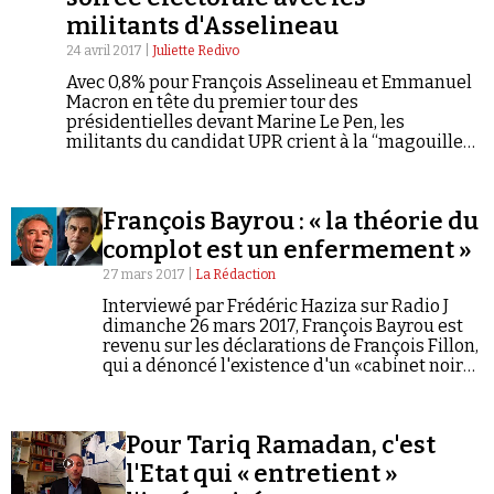
militants d'Asselineau
24 avril 2017 |
Juliette Redivo
Avec 0,8% pour François Asselineau et Emmanuel
Macron en tête du premier tour des
présidentielles devant Marine Le Pen, les
militants du candidat UPR crient à la “magouille
des résultats”. Dans cette “manipulation des
médias”, des “algorithmes” ou même la “faute de
Washington” dans ces résultats, beaucoup
François Bayrou : « la théorie du
s'abstiendront pour le second tour. “Macron, on
n'en veut pas !” Récit de cette soirée électorale, au
complot est un enfermement »
QG de François Asselineau.
27 mars 2017 |
La Rédaction
Interviewé par Frédéric Haziza sur Radio J
dimanche 26 mars 2017, François Bayrou est
revenu sur les déclarations de François Fillon,
qui a dénoncé l'existence d'un «cabinet noir»
à l'Elysée et a jugé «probable» d'avoir été mis
sur écoute par…
Pour Tariq Ramadan, c'est
l'Etat qui « entretient »