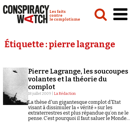
Cookies management panel
Conspiracy Watch :
Les faits
contre
le complotisme
Accueil
Étiquette :
pierre lagrange
Analyses
Conspipédia
Pierre Lagrange, les soucoupes
Vidéos
volantes et la théorie du
Émissions
complot
18 juillet 2009 |
La Rédaction
Revues de presse
La thèse d'un gigantesque complot d'Etat
visant à dissimuler la « vérité » sur les
extraterrestres est plus répandue qu’on ne le
pense. C’est pourquoi il faut saluer le Monde
diplomatique d’avoir ouvert ses colonnes ce
mois-ci à un article…
Newsletter