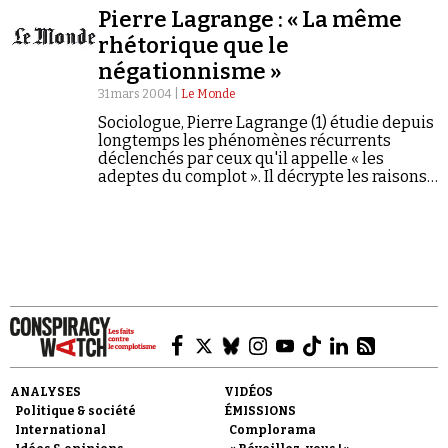
Pierre Lagrange : « La même
rhétorique que le
négationnisme »
31 mars 2004 |
Le Monde
Sociologue, Pierre Lagrange (1) étudie depuis
longtemps les phénomènes récurrents
Faire un don
déclenchés par ceux qu'il appelle « les
adeptes du complot ». Il décrypte les raisons
du succès remporté par les thèses de Thierry
Meyssan.
Demander à Vera
ANALYSES
VIDÉOS
Politique & société
ÉMISSIONS
International
Complorama