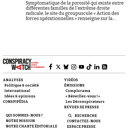
Se connecter
Symptomatique de la porosité qui existe entre
différentes familles de l'extrême droite
radicale, le site du groupuscule « Action des
forces opérationnelles » renseigne sur la
vision du monde foncièrement
conspirationniste que promeuvent ses
auteurs.
ANALYSES
VIDÉOS
Politique & société
ÉMISSIONS
International
Complorama
Idées & opinions
« Réveillez-vous ! »
CONSPIPÉDIA
Les Déconspirateurs
REVUES DE PRESSE
QUI SOMMES-NOUS ?
RECHERCHE
NOTRE MISSION
CONTACTEZ-NOUS
NOTRE CHARTE ÉDITORIALE
ESPACE PRESSE