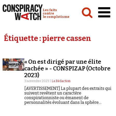
Cookies management panel
Conspiracy Watch :
Les faits
contre
le complotisme
Accueil
Étiquette :
pierre cassen
Analyses
Conspipédia
« On est dirigé par une élite
Vidéos
cachée » - CONSPIZAP (Octobre
Émissions
2023)
3 novembre 2023 |
La Rédaction
Revues de presse
[AVERTISSEMENT] La plupart des extraits qui
suivent revêtent un caractère
conspirationniste ou émanent de
personnalités évoluant dans la sphère
conspirationniste. Ils ne constituent en aucun
cas des informations fiables et vérifiées.
Newsletter