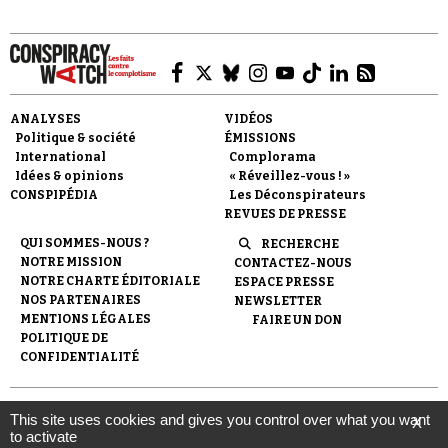
ANALYSES
VIDÉOS
Politique & société
ÉMISSIONS
Faire un don
International
Complorama
Idées & opinions
« Réveillez-vous ! »
CONSPIPÉDIA
Les Déconspirateurs
REVUES DE PRESSE
QUI SOMMES-NOUS ?
RECHERCHE
NOTRE MISSION
CONTACTEZ-NOUS
NOTRE CHARTE ÉDITORIALE
ESPACE PRESSE
Demander à Vera
NOS PARTENAIRES
NEWSLETTER
MENTIONS LÉGALES
FAIRE UN DON
POLITIQUE DE
CONFIDENTIALITÉ
© 2007-
2026
Conspiracy Watch
| Une réalisation de
This site uses cookies and gives you control over what you want
X
l'Observatoire du conspirationnisme (association loi de 1901) avec
to activate
le soutien de la Fondation pour la Mémoire de la Shoah.