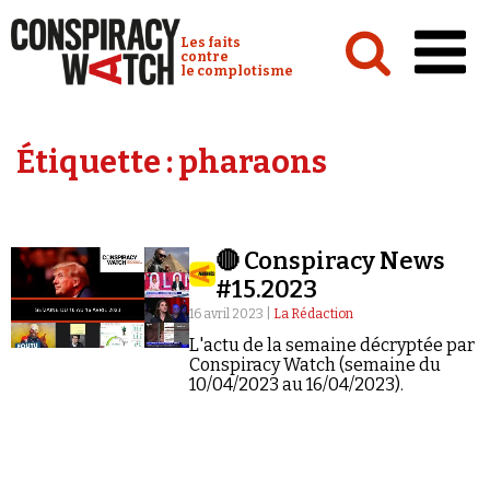
Cookies management panel
Conspiracy Watch :
Les faits
contre
le complotisme
Accueil
Étiquette :
pharaons
Analyses
Conspipédia
🔴 Conspiracy News
Vidéos
#15.2023
Émissions
16 avril 2023 |
La Rédaction
L'actu de la semaine décryptée par
Revues de presse
Conspiracy Watch (semaine du
10/04/2023 au 16/04/2023).
Newsletter