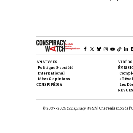
70.
ANALYSES
VIDÉOS
Politique & société
ÉMISSI
International
Compl
Idées & opinions
« Révei
CONSPIPÉDIA
Les Dé
REVUES
© 2007-
2026
Conspiracy Watch
| Une réalisation de l