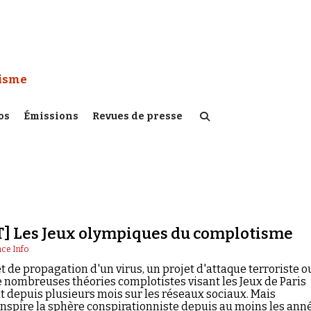
 Watch :
tisme
os
Émissions
Revues de presse
] Les Jeux olympiques du complotisme
ce Info
t de propagation d'un virus, un projet d'attaque terroriste o
De nombreuses théories complotistes visant les Jeux de Paris
t depuis plusieurs mois sur les réseaux sociaux. Mais
nspire la sphère conspirationniste depuis au moins les ann