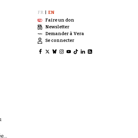
FR
EN
|
Faire un don
Newsletter
Demander à Vera
Se connecter
u
ées