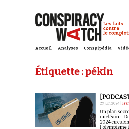
Cookies management panel
Conspiracy
Les faits
contre
le complo
Accueil
Analyses
Conspipédia
Vidé
Étiquette :
pékin
[PODCAST
29 juin 2024 |
Fran
Un plan secre
nucléaire... 
2024 circulen
l'olympisme i