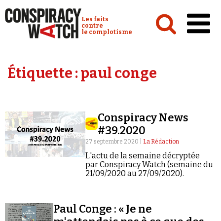
Cookies management panel
Conspiracy Watch :
Les faits
contre
le complotisme
Accueil
Étiquette :
paul conge
Analyses
Conspipédia
Conspiracy News
Vidéos
#39.2020
Émissions
27 septembre 2020 |
La Rédaction
L'actu de la semaine décryptée
Revues de presse
par Conspiracy Watch (semaine du
21/09/2020 au 27/09/2020).
Paul Conge : « Je ne
Newsletter