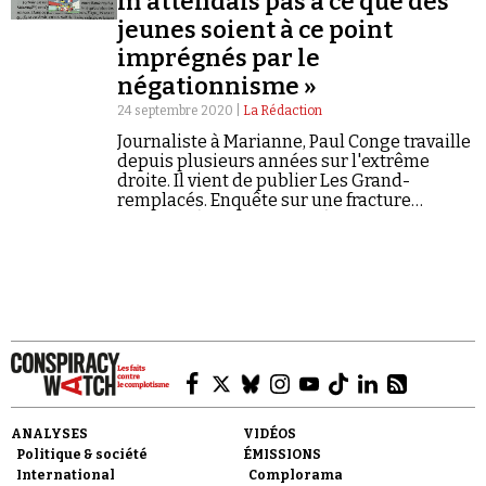
m'attendais pas à ce que des
jeunes soient à ce point
imprégnés par le
négationnisme »
24 septembre 2020 |
La Rédaction
Journaliste à Marianne, Paul Conge travaille
Faire un don
depuis plusieurs années sur l'extrême
droite. Il vient de publier Les Grand-
remplacés. Enquête sur une fracture
française (éd. Arkhê, 2020). Entretien*.
Demander à Vera
ANALYSES
VIDÉOS
Politique & société
ÉMISSIONS
International
Complorama