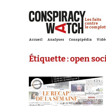
Cookies management panel
Conspiracy
Les faits
contre
le complo
Accueil
Analyses
Conspipédia
Vidé
Étiquette :
open soc