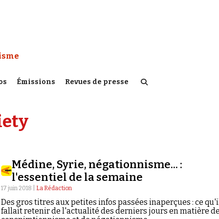
 Watch :
tisme
os
Émissions
Revues de presse
iety
Médine, Syrie, négationnisme... :
l'essentiel de la semaine
17 juin 2018 |
La Rédaction
Des gros titres aux petites infos passées inaperçues : ce qu'i
fallait retenir de l'actualité des derniers jours en matière d