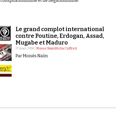
conspirationnisme et de négationnisme.
Le grand complot international
contre Poutine, Erdogan, Assad,
Mugabe et Maduro
17 mars 2014 |
Moises NaimMicha Cziffra tr.
Par Moisés Naím