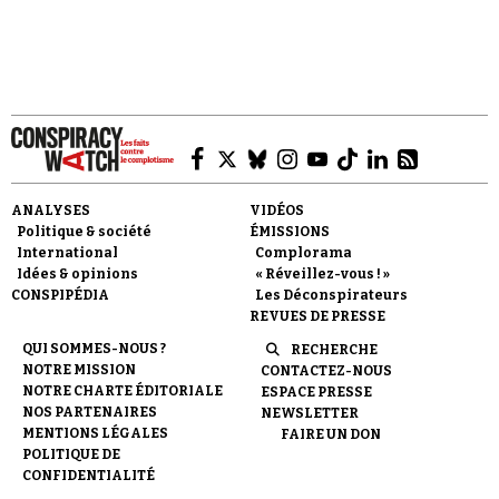
pratique trois décennies plus tard avec la
destruction du vol 17 de la Malaysia Airlines au-
dessus de l'Ukraine…
Faire un don
ANALYSES
VIDÉOS
Politique & société
ÉMISSIONS
International
Complorama
Idées & opinions
« Réveillez-vous ! »
CONSPIPÉDIA
Les Déconspirateurs
REVUES DE PRESSE
Demander à Vera
QUI SOMMES-NOUS ?
RECHERCHE
NOTRE MISSION
CONTACTEZ-NOUS
NOTRE CHARTE ÉDITORIALE
ESPACE PRESSE
NOS PARTENAIRES
NEWSLETTER
MENTIONS LÉGALES
FAIRE UN DON
POLITIQUE DE
CONFIDENTIALITÉ