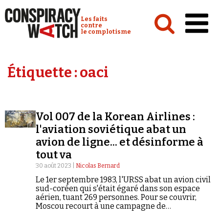
Cookies management panel
Conspiracy Watch :
Les faits
contre
le complotisme
Accueil
Étiquette :
oaci
Analyses
Conspipédia
Vol 007 de la Korean Airlines :
Vidéos
l'aviation soviétique abat un
Émissions
avion de ligne... et désinforme à
tout va
Revues de presse
30 août 2023 |
Nicolas Bernard
Le 1er septembre 1983, l'URSS abat un avion civil
sud-coréen qui s'était égaré dans son espace
aérien, tuant 269 personnes. Pour se couvrir,
Moscou recourt à une campagne de
Newsletter
désinformation massive. Et renouera avec cette