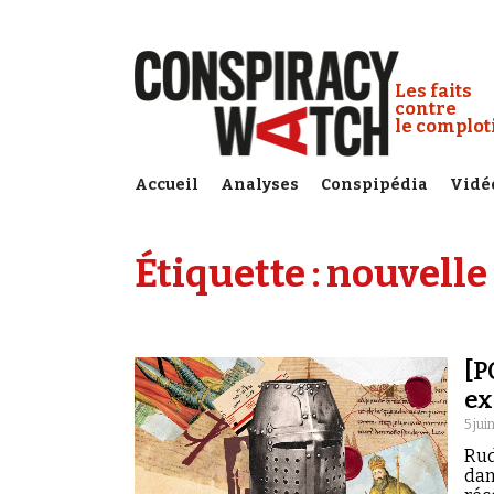
Cookies management panel
Conspiracy
Les faits
contre
le complo
Accueil
Analyses
Conspipédia
Vidé
Étiquette :
nouvelle
[P
ex
5 jui
Rud
dan