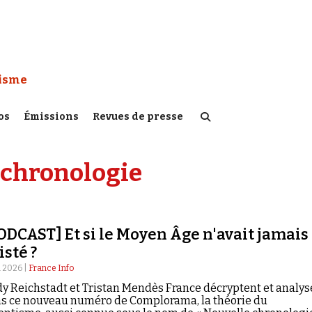
 Watch :
tisme
os
Émissions
Revues de presse
 chronologie
ODCAST] Et si le Moyen Âge n'avait jamais
isté ?
n 2026 |
France Info
y Reichstadt et Tristan Mendès France décryptent et analys
s ce nouveau numéro de Complorama, la théorie du