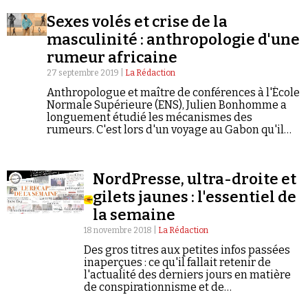
Se connecter
Sexes volés et crise de la
masculinité : anthropologie d'une
rumeur africaine
27 septembre 2019 |
La Rédaction
Anthropologue et maître de conférences à l'École
Normale Supérieure (ENS), Julien Bonhomme a
longuement étudié les mécanismes des
rumeurs. C'est lors d'un voyage au Gabon qu'il
prend connaissance d'une rumeur de vols de
sexes à laquelle il a consacré un ouvrage paru il y
a dix ans. Il revient pour nous sur cette croyance
NordPresse, ultra-droite et
très répandue en Afrique subsaharienne.
gilets jaunes : l'essentiel de
la semaine
18 novembre 2018 |
La Rédaction
Des gros titres aux petites infos passées
inaperçues : ce qu'il fallait retenir de
l'actualité des derniers jours en matière
de conspirationnisme et de
négationnisme.