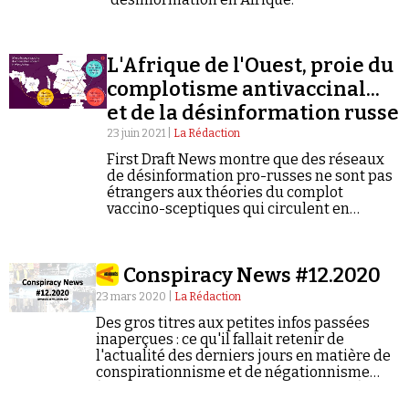
L'Afrique de l'Ouest, proie du
complotisme antivaccinal...
et de la désinformation russe
Faire un don
23 juin 2021 |
La Rédaction
First Draft News montre que des réseaux
de désinformation pro-russes ne sont pas
étrangers aux théories du complot
vaccino-sceptiques qui circulent en
Afrique de l'Ouest.
Conspiracy News #12.2020
Demander à Vera
23 mars 2020 |
La Rédaction
Des gros titres aux petites infos passées
inaperçues : ce qu'il fallait retenir de
l'actualité des derniers jours en matière de
conspirationnisme et de négationnisme
(semaine du 16/03/2020 au 22/03/2020).