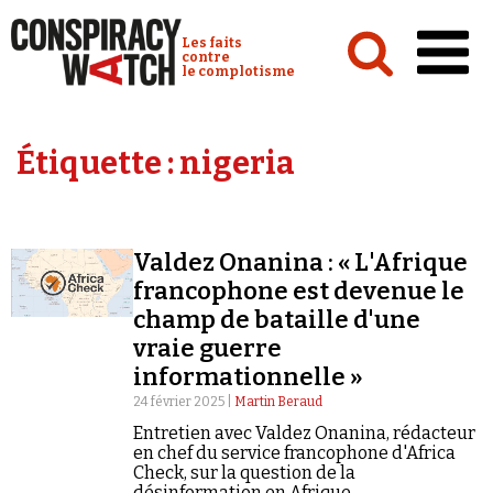
Cookies management panel
Conspiracy Watch :
Les faits
contre
le complotisme
Accueil
Étiquette :
nigeria
Analyses
Conspipédia
Valdez Onanina : « L'Afrique
Vidéos
francophone est devenue le
Émissions
champ de bataille d'une
vraie guerre
Revues de presse
informationnelle »
24 février 2025 |
Martin Beraud
Entretien avec Valdez Onanina, rédacteur
en chef du service francophone d'Africa
Check, sur la question de la
Newsletter
désinformation en Afrique.