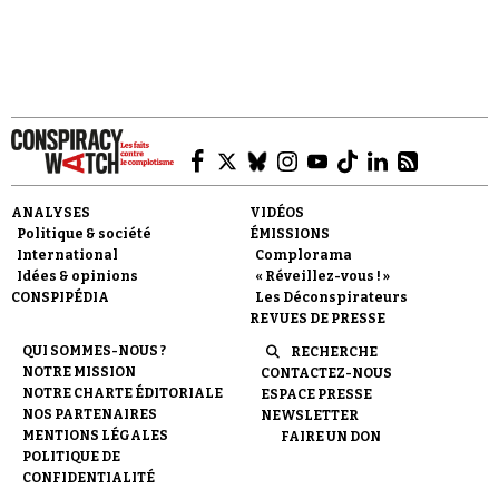
imaginaire. Or, quand la…
Faire un don
ANALYSES
VIDÉOS
Politique & société
ÉMISSIONS
International
Complorama
Idées & opinions
« Réveillez-vous ! »
CONSPIPÉDIA
Les Déconspirateurs
REVUES DE PRESSE
Demander à Vera
QUI SOMMES-NOUS ?
RECHERCHE
NOTRE MISSION
CONTACTEZ-NOUS
NOTRE CHARTE ÉDITORIALE
ESPACE PRESSE
NOS PARTENAIRES
NEWSLETTER
MENTIONS LÉGALES
FAIRE UN DON
POLITIQUE DE
CONFIDENTIALITÉ