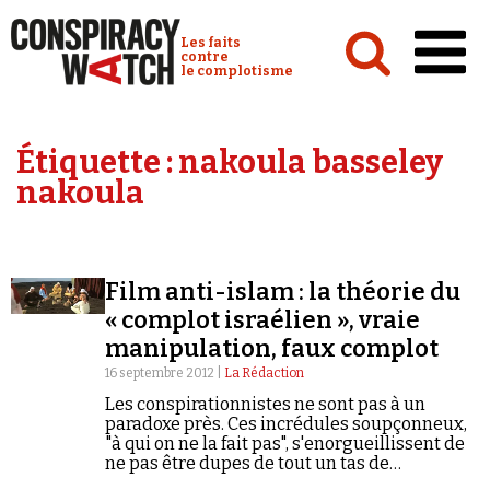
Cookies management panel
Conspiracy Watch :
Les faits
contre
le complotisme
Accueil
Étiquette :
nakoula basseley
Analyses
nakoula
Conspipédia
Vidéos
Film anti-islam : la théorie du
Émissions
« complot israélien », vraie
manipulation, faux complot
Revues de presse
16 septembre 2012 |
La Rédaction
Les conspirationnistes ne sont pas à un
paradoxe près. Ces incrédules soupçonneux,
"à qui on ne la fait pas", s'enorgueillissent de
ne pas être dupes de tout un tas de
Newsletter
manipulations sorties tout droit de leur