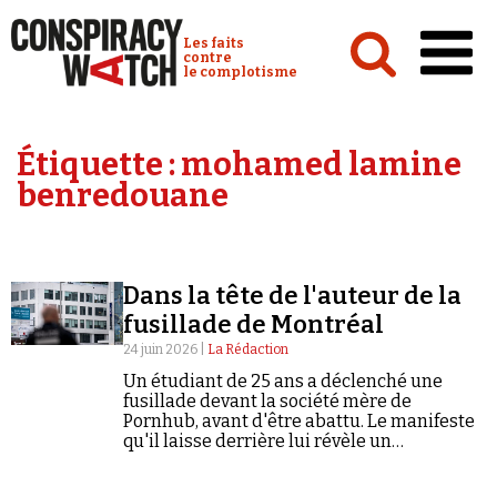
Cookies management panel
Conspiracy Watch :
Les faits
contre
le complotisme
Accueil
Étiquette :
mohamed lamine
Analyses
benredouane
Conspipédia
Vidéos
Dans la tête de l'auteur de la
Émissions
fusillade de Montréal
Revues de presse
24 juin 2026 |
La Rédaction
Un étudiant de 25 ans a déclenché une
fusillade devant la société mère de
Pornhub, avant d'être abattu. Le manifeste
qu'il laisse derrière lui révèle un
complotisme à tonalité antisémite.
Newsletter