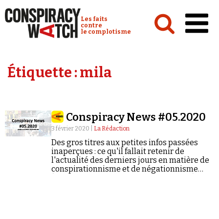
Cookies management panel
Conspiracy Watch :
Les faits
contre
le complotisme
Accueil
Étiquette :
mila
Analyses
Conspipédia
Conspiracy News #05.2020
Vidéos
3 février 2020 |
La Rédaction
Émissions
Des gros titres aux petites infos passées
inaperçues : ce qu'il fallait retenir de
Revues de presse
l'actualité des derniers jours en matière de
conspirationnisme et de négationnisme
(semaine du 27/01/2020 au 02/02/2020).
Newsletter