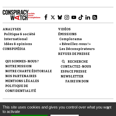
ANALYSES
VIDÉOS
Politique & société
ÉMISSIONS
Faire un don
International
Complorama
Idées & opinions
« Réveillez-vous ! »
CONSPIPÉDIA
Les Déconspirateurs
REVUES DE PRESSE
QUI SOMMES-NOUS ?
RECHERCHE
NOTRE MISSION
CONTACTEZ-NOUS
NOTRE CHARTE ÉDITORIALE
ESPACE PRESSE
NOS PARTENAIRES
NEWSLETTER
Demander à Vera
MENTIONS LÉGALES
FAIRE UN DON
POLITIQUE DE
CONFIDENTIALITÉ
© 2007-
2026
Conspiracy Watch
| Une réalisation de
This site uses cookies and gives you control over what you want
X
l'Observatoire du conspirationnisme (association loi de 1901) avec
to activate
le soutien de la Fondation pour la Mémoire de la Shoah.