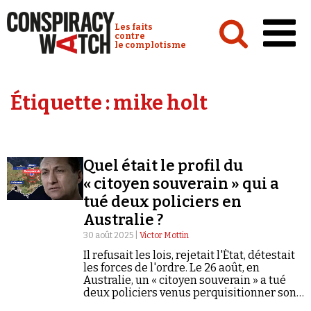
Cookies management panel
Conspiracy Watch :
Les faits
contre
le complotisme
Accueil
Étiquette :
mike holt
Analyses
Conspipédia
Quel était le profil du
Vidéos
« citoyen souverain » qui a
Émissions
tué deux policiers en
Australie ?
Revues de presse
30 août 2025 |
Victor Mottin
Il refusait les lois, rejetait l'État, détestait
les forces de l'ordre. Le 26 août, en
Australie, un « citoyen souverain » a tué
deux policiers venus perquisitionner son
Newsletter
domicile.