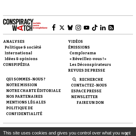
ANALYSES
VIDÉOS
Faire un don
Politique & société
ÉMISSIONS
International
Complorama
Idées & opinions
« Réveillez-vous ! »
CONSPIPÉDIA
Les Déconspirateurs
REVUES DE PRESSE
QUI SOMMES-NOUS ?
RECHERCHE
NOTRE MISSION
CONTACTEZ-NOUS
Demander à Vera
NOTRE CHARTE ÉDITORIALE
ESPACE PRESSE
NOS PARTENAIRES
NEWSLETTER
MENTIONS LÉGALES
FAIRE UN DON
POLITIQUE DE
CONFIDENTIALITÉ
© 2007-
2026
Conspiracy Watch
| Une réalisation de
This site uses cookies and gives you control over what you want
X
l'Observatoire du conspirationnisme (association loi de 1901) avec