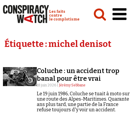
Cookies management panel
Conspiracy Watch :
Les faits
contre
le complotisme
Accueil
Étiquette :
michel denisot
Analyses
Conspipédia
Coluche : un accident trop
Vidéos
banal pour être vrai
Émissions
18 juin 2026 |
Jérémy Sebbane
Le 19 juin 1986, Coluche se tuait à moto sur
Revues de presse
une route des Alpes-Maritimes. Quarante
ans plus tard, une partie de la France
refuse toujours d'y voir un accident.
Newsletter