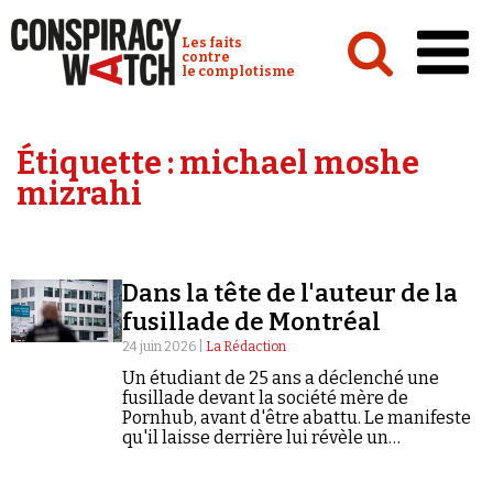
Cookies management panel
Conspiracy Watch :
Les faits
contre
le complotisme
Accueil
Étiquette :
michael moshe
Analyses
mizrahi
Conspipédia
Vidéos
Dans la tête de l'auteur de la
Émissions
fusillade de Montréal
Revues de presse
24 juin 2026 |
La Rédaction
Un étudiant de 25 ans a déclenché une
fusillade devant la société mère de
Pornhub, avant d'être abattu. Le manifeste
qu'il laisse derrière lui révèle un
complotisme à tonalité antisémite.
Newsletter