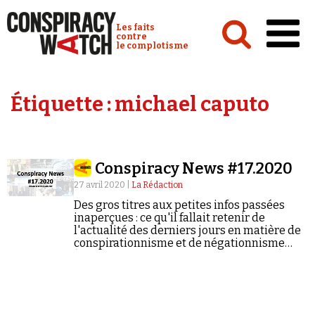
Cookies management panel
Conspiracy Watch :
Les faits
contre
le complotisme
Accueil
Étiquette :
michael caputo
Analyses
Conspipédia
Conspiracy News #17.2020
Vidéos
27 avril 2020 |
La Rédaction
Émissions
Des gros titres aux petites infos passées
inaperçues : ce qu'il fallait retenir de
Revues de presse
l'actualité des derniers jours en matière de
conspirationnisme et de négationnisme
(semaine du 20/04/2020 au 26/04/2020).
Newsletter