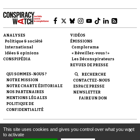
ANALYSES
VIDÉOS
Politique & société
ÉMISSIONS
Faire un don
International
Complorama
Idées & opinions
« Réveillez-vous ! »
CONSPIPÉDIA
Les Déconspirateurs
REVUES DE PRESSE
QUI SOMMES-NOUS ?
RECHERCHE
NOTRE MISSION
CONTACTEZ-NOUS
NOTRE CHARTE ÉDITORIALE
ESPACE PRESSE
NOS PARTENAIRES
NEWSLETTER
Demander à Vera
MENTIONS LÉGALES
FAIRE UN DON
POLITIQUE DE
CONFIDENTIALITÉ
© 2007-
2026
Conspiracy Watch
| Une réalisation de
This site uses cookies and gives you control over what you want
X
l'Observatoire du conspirationnisme (association loi de 1901) avec
to activate
le soutien de la Fondation pour la Mémoire de la Shoah.