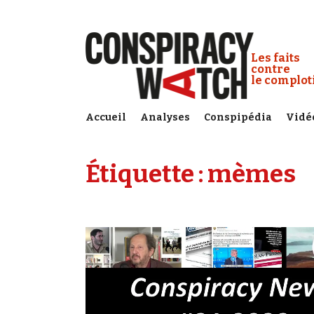
Cookies management panel
Conspiracy
Les faits
contre
le complo
Accueil
Analyses
Conspipédia
Vidé
Étiquette :
mèmes